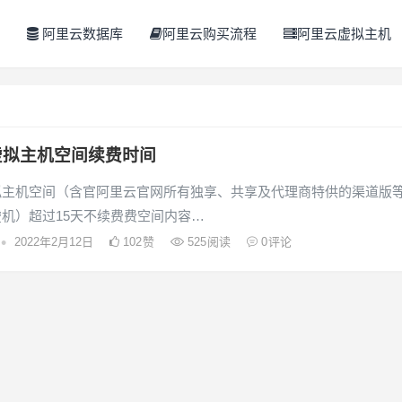
阿里云数据库
阿里云购买流程
阿里云虚拟主机
虚拟主机空间续费时间
拟主机空间（含官阿里云官网所有独享、共享及代理商特供的渠道版
机）超过15天不续费费空间内容…
•
2022年2月12日
102
赞
525
阅读
0
评论