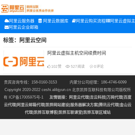
阿里云服务器
阿里云数据库
阿里云购买流程
阿里云虚拟
阿里云企业邮箱
标签：阿里云空间
阿里云虚拟主机空间续费时间
102
赞
527
阅读
0
评论
贵宾咨询专线：158-0160-3153 内蒙分公司经理：186-4746-6099
Copyright 2020-2022
ceshi.alibjyun.cn
北京凯铧互联科技有限公司版权所
有
ICP备17005975号-1
友情链接：
阿里云代理
|
吉云科技
|
万网代理
|
百度
云代理
|
阿里云邮箱代理
|
凯铧网站建设
|
服务器解决方案
|
腾讯云代理
|
金山云
代理
|
凯铧互联博客
|
凯铧互联课堂
|
凯铧互联区域站